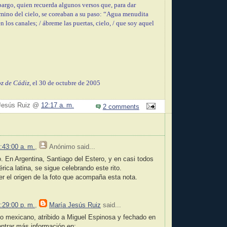
argo, quien recuerda algunos versos que, para dar
amino del cielo, se coreaban a su paso: “Agua menudita
n los canales; / ábreme las puertas, cielo, / que soy aquel
z de Cádiz
, el 30 de octubre de 2005
 Jesús Ruiz @
12:17 a. m.
2 comments
:43:00 a. m.
,
Anónimo
said...
o. En Argentina, Santiago del Estero, y en casi todos
ica latina, se sigue celebrando este rito.
er el origen de la foto que acompaña esta nota.
:29:00 p. m.
,
María Jesús Ruiz
said...
eo mexicano, atribido a Miguel Espinosa y fechado en
ntrar más información en: