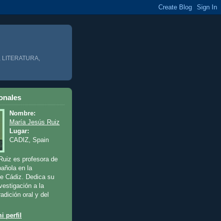
 LITERATURA,
onales
Nombre:
María Jesús Ruiz
Lugar:
CADIZ, Spain
Ruiz es profesora de
pañola en la
de Cádiz. Dedica su
vestigación a la
radición oral y del
i perfil