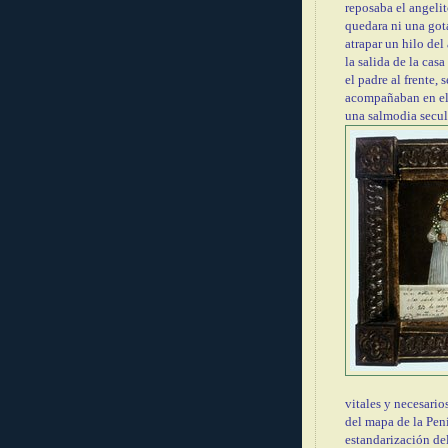
reposaba el angeli
quedara ni una got
atrapar un hilo del 
la salida de la cas
el padre al frente,
acompañaban en el 
una salmodia secula
vitales y necesario
del mapa de la Pen
estandarización del