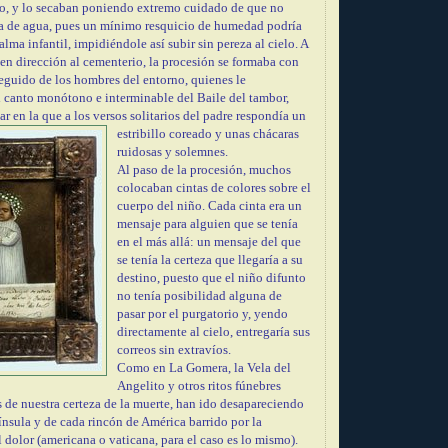
to, y lo secaban poniendo extremo cuidado de que no
a de agua, pues un mínimo resquicio de humedad podría
alma infantil, impidiéndole así subir sin pereza al cielo. A
a en dirección al cementerio, la procesión se formaba con
 seguido de los hombres del entorno, quienes le
canto monótono e interminable del Baile del tambor,
r en la que a los versos solitari
os del padre respondía un
estribillo coreado y unas chácaras
ruidosas y
solemnes.
Al paso de la procesión, muchos
colocaban cintas de colores sobre el
cuerpo del niño. Cada cinta era un
mensaje para alguien que se tenía
en el más allá: un mensaje del que
se tenía la certeza que llegaría a su
destino, puesto que el niño difunto
no tenía posibilidad alguna de
pasar por el purgatorio y, yendo
directamente al cielo, entregaría sus
correos sin extravíos.
Como en La Gomera, la Vela del
Angelito y otros ritos fúnebres
s de nuestra certeza de la muerte, han ido desapareciendo
ínsula y de cada rincón de América barrido por la
 dolor (americana o vaticana, para el caso es lo mismo).