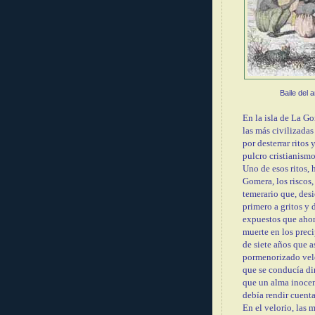
Baile del a
En la isla de La G
las más civilizadas 
por desterrar ritos
pulcro cristianism
Uno de esos ritos, 
Gomera, los riscos
temerario que, desi
primero a gritos y 
expuestos que ahor
muerte en los preci
de siete años que 
pormenorizado velor
que se conducía di
que un alma inocen
debía rendir cuent
En el velorio, las 