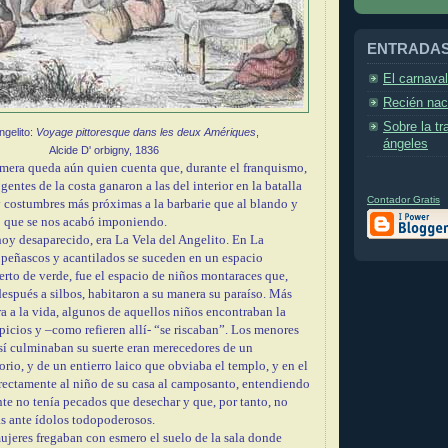
ENTRADAS
El carnaval
Recién nac
Sobre la tra
ngelito:
Voyage pittoresque dans les deux Amériques
,
ángeles
Alcide D' orbigny, 1836
omera queda aún quien cuenta que, durante el franquismo,
gentes de la costa ganaron a las del interior en la batalla
Contador Gratis
 y costumbres más próximas a la barbarie que al blando y
o que se nos acabó imponiendo.
hoy desaparecido, era La Vela del Angelito. En La
, peñascos y acantilados se suceden en un espacio
erto de verde, fue el espacio de niños montaraces que,
después a silbos, habitaron a su manera su paraíso. Más
a a la vida, algunos de aquellos niños encontraban la
picios y –como refieren allí- “se riscaban”. Los menores
así culminaban su suerte eran merecedores de un
io, y de un entierro laico que obviaba el templo, y en el
rectamente al niño de su casa al camposanto, entendiendo
te no tenía pecados que desechar y que, por tanto, no
as ante ídolos todopoderosos.
mujeres fregaban con esmero el suelo de la sala donde