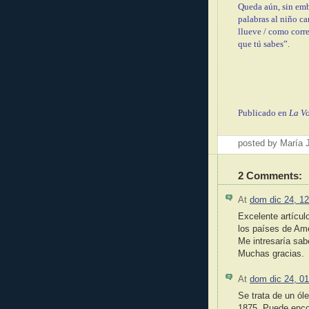
Queda aún, sin emb
palabras al niño c
llueve / como corre
que tú sabes”.
Publicado en
La Vo
posted by María
2 Comments:
At
dom dic 24, 12
Excelente artícul
los países de Amér
Me intresaría sab
Muchas gracias.
At
dom dic 24, 01
Se trata de un ól
1875. Puede enco